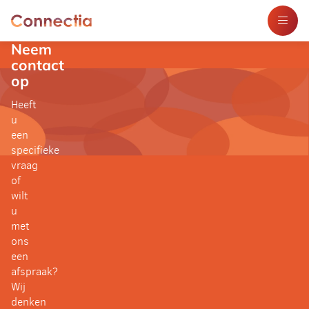
Neem
contact
Wat we doen
op
Heeft
Over ons
u
een
Nieuws
specifieke
vraag
Klantverhalen
of
wilt
u
Contact
met
ons
Samenwerkingsscan aanvragen
een
afspraak?
Wij
denken