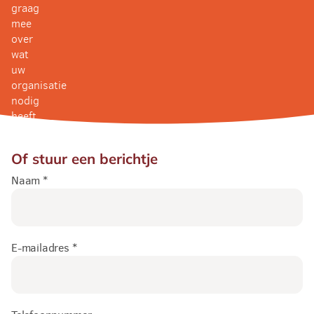
graag
mee
over
wat
uw
organisatie
nodig
heeft.
Of stuur een berichtje
Naam *
E-mailadres *